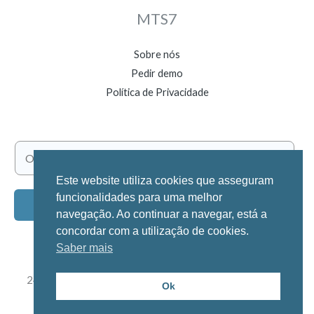
MTS7
Sobre nós
Pedir demo
Política de Privacidade
E
m
Este website utiliza cookies que asseguram
a
funcionalidades para uma melhor
Subscrever
i
navegação. Ao continuar a navegar, está a
l
concordar com a utilização de cookies.
Saber mais
*
244 028 004
info@mts7.pt
(Chamada para a rede fixa nacional)
Ok
Um software da empresa CadSolid © 2026 MTS7