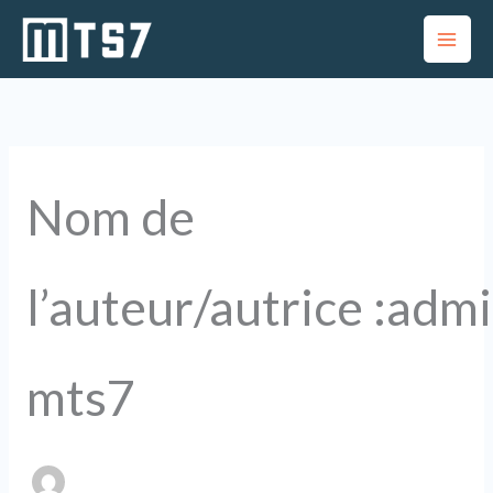
Aller
au
contenu
Rechercher :
Nom de
l’auteur/autrice :adm
mts7