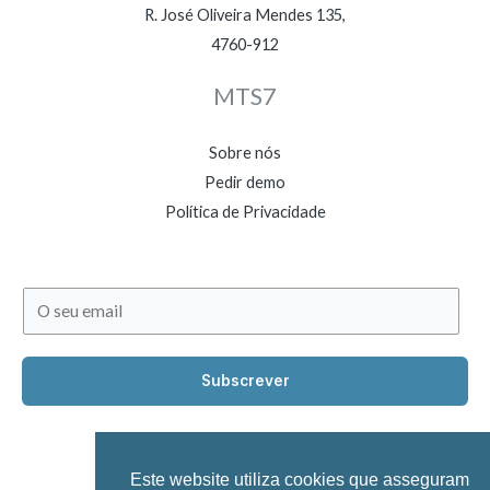
R. José Oliveira Mendes 135,
4760-912
MTS7
Sobre nós
Pedir demo
Política de Privacidade
E
m
a
Subscrever
i
l
*
Este website utiliza cookies que asseguram