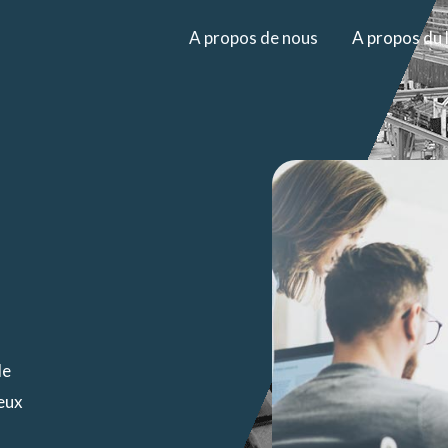
A propos de nous
A propos du l
le
eux