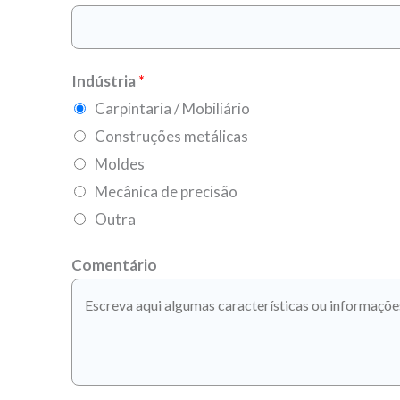
Indústria
*
Carpintaria / Mobiliário
Construções metálicas
Moldes
Mecânica de precisão
Outra
Comentário